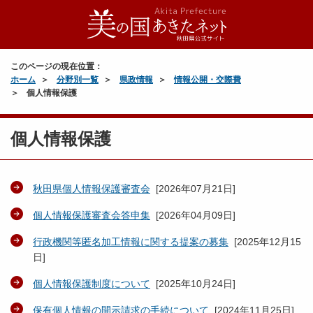
このページの現在位置：
ホーム
分野別一覧
県政情報
情報公開・交際費
個人情報保護
個人情報保護
秋田県個人情報保護審査会
[
2026年07月21日
]
個人情報保護審査会答申集
[
2026年04月09日
]
行政機関等匿名加工情報に関する提案の募集
[
2025年12月15
日
]
個人情報保護制度について
[
2025年10月24日
]
保有個人情報の開示請求の手続について
[
2024年11月25日
]