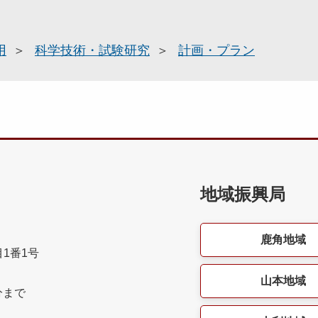
用
科学技術・試験研究
計画・プラン
地域振興局
鹿角地域
目1番1号
山本地域
分まで