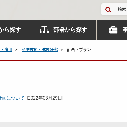
検索
から探す
部署から探す
業・雇用
科学技術・試験研究
計画・プラン
計画について
[
2022年03月29日
]