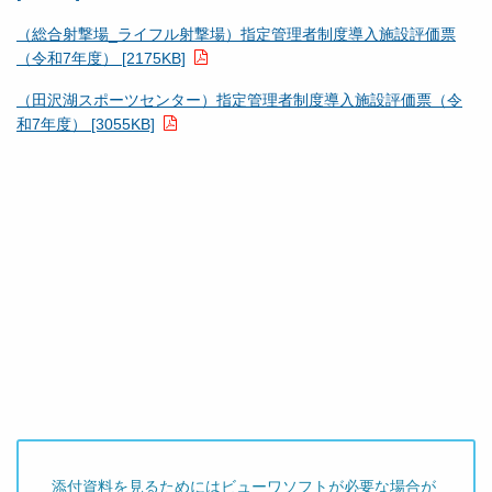
（総合射撃場_ライフル射撃場）指定管理者制度導入施設評価票
（令和7年度） [2175KB]
（田沢湖スポーツセンター）指定管理者制度導入施設評価票（令
和7年度） [3055KB]
添付資料を見るためにはビューワソフトが必要な場合が