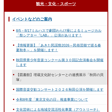
観光・文化・スポーツ
イベントなどのご案内
8/5－8/17ミルハスで劇団わらび座によるミュージカル
「祭シアター『LAB』」公演があります！
【情報更新】「あきた民謡祭2026～民俗芸能で巡る春
夏秋冬～」を開催します！
秋田県青少年音楽コンクール第３０回記念演奏会を開催
します
【図書館】埋蔵文化財センターとの連携展示「秋田の貝
塚」
国際音楽交歓コンサート２０２６秋田公演を開催します
令和8年度「東北文化の日」推進事業について
文化芸術による地域交流活性化事業（アウトリーチ）