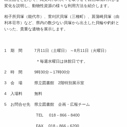
変化を説明し、動物性資源の様々な利用方法を紹介します。
柏子所貝塚（能代市）、萱刈沢貝塚（三種町）、菖蒲崎貝塚（由
利本荘市）など、県内の数少ない貝塚から出土した貝輪や釣針と
いった、貴重な遺物を展示します。
1 期 間 7月11日（土曜日） ～8月11日（火曜日）
＊毎週水曜日は休館日です。
2 時 間 9時30分～17時00分
3 会 場 県立図書館 2階特別展示室
4 入場料 無料
5 お問合せ先 県立図書館 企画・広報チーム
TEL 018－866－8400
FAX 018－866－6200