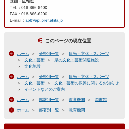
企画・広報班
TEL：018-866-8400
FAX：018-866-6200
E-mail：
apl@apl.pref.akita.jp
このページの現在位置
ホーム
分野別一覧
観光・文化・スポーツ
文化・芸術
県の文化・芸術関連施設
文化施設
ホーム
分野別一覧
観光・文化・スポーツ
文化・芸術
文化・芸術の振興に関するお知らせ
イベントなどのご案内
ホーム
部署別一覧
教育機関
図書館
ホーム
部署別一覧
教育機関