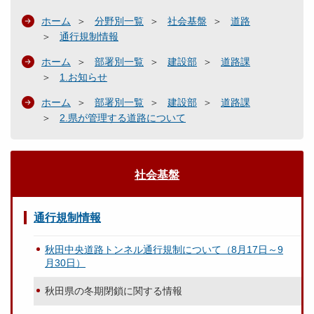
ホーム
分野別一覧
社会基盤
道路
通行規制情報
ホーム
部署別一覧
建設部
道路課
1.お知らせ
ホーム
部署別一覧
建設部
道路課
2.県が管理する道路について
社会基盤
通行規制情報
秋田中央道路トンネル通行規制について（8月17日～9
月30日）
秋田県の冬期閉鎖に関する情報