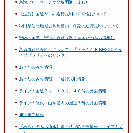
鳥海ブルーラインが全線開通しました
【注意】国道341号 通行規制の可能性について
秋田県仙北地域振興局管内 冬期の通行規制について
県内の国道・県道の道路状況【あきたのみち情報】
高速道路料金割引について（「ドラぷら E-NEXCOドラ
イブプラザ」へのリンク）
あきたのみち情報
あきたのみち情報 『通行規制情報』
ライブ！国道７号、１３号、４６号の路面情報
ライブ！能代・山本管内の国道７号の路面情報
通行規制情報
【あきたのみち情報】道路状況の画像情報（ライブカメ
ラ）