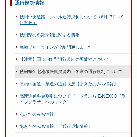
通行規制情報
秋田中央道路トンネル通行規制について（8月17日～9
月30日）
秋田県の冬期閉鎖に関する情報
鳥海ブルーラインが全線開通しました
【注意】国道341号 通行規制の可能性について
秋田県仙北地域振興局管内 冬期の通行規制について
県内の国道・県道の道路状況【あきたのみち情報】
高速道路料金割引について（「ドラぷら E-NEXCOドラ
イブプラザ」へのリンク）
あきたのみち情報
あきたのみち情報 『通行規制情報』