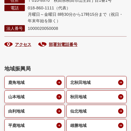
住所
〒010-8570 秋田県秋田市山王四丁目1番1号
電話
018-860-1111（代表）
月曜日～金曜日 8時30分から17時15分まで
（祝日・
年末年始を除く）
法人番号
1000020050008
アクセス
部署別電話番号
地域振興局
鹿角地域
北秋田地域
山本地域
秋田地域
由利地域
仙北地域
平鹿地域
雄勝地域