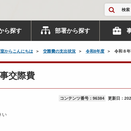
検索
から探す
部署から探す
事室からこんにちは
交際費の支出状況
令和8年度
令和８年
事交際費
コンテンツ番号：96384
更新日：
20
さい