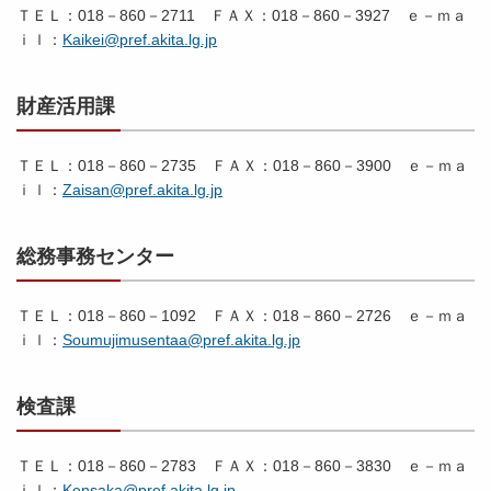
ＴＥＬ：018－860－2711 ＦＡＸ：018－860－3927 ｅ－ｍａ
ｉｌ：
Kaikei@pref.akita.lg.jp
財産活用課
ＴＥＬ：018－860－2735 ＦＡＸ：018－860－3900 ｅ－ｍａ
ｉｌ：
Zaisan@pref.akita.lg.jp
総務事務センター
ＴＥＬ：018－860－1092 ＦＡＸ：018－860－2726 ｅ－ｍａ
ｉｌ：
Soumujimusentaa@pref.akita.lg.jp
検査課
ＴＥＬ：018－860－2783 ＦＡＸ：018－860－3830 ｅ－ｍａ
ｉｌ：
Kensaka@pref.akita.lg.jp