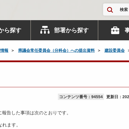
検索
から探す
部署から探す
政情報
県議会常任委員会（分科会）への提出資料
建設委員会
コンテンツ番号：94554
更新日：
20
に報告した事項は次のとおりです。
になれます。