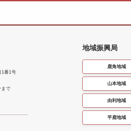
地域振興局
鹿角地域
目1番1号
山本地域
分まで
由利地域
平鹿地域