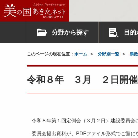
分野から探す
目的
このページの現在位置：
ホーム
分野別一覧
県
令和８年 ３月 ２日開催
令和８年第１回定例会（３月２日）建設委員会
委員会提出資料が、PDFファイル形式でご覧