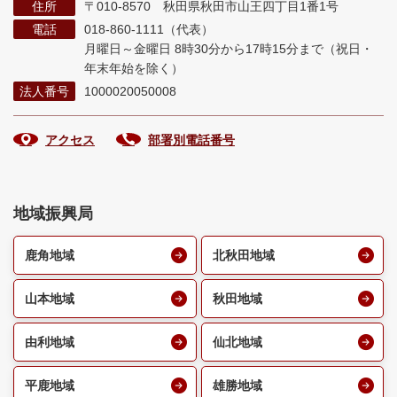
住所
〒010-8570 秋田県秋田市山王四丁目1番1号
電話
018-860-1111（代表）
月曜日～金曜日 8時30分から17時15分まで
（祝日・
年末年始を除く）
法人番号
1000020050008
アクセス
部署別電話番号
地域振興局
鹿角地域
北秋田地域
山本地域
秋田地域
由利地域
仙北地域
平鹿地域
雄勝地域