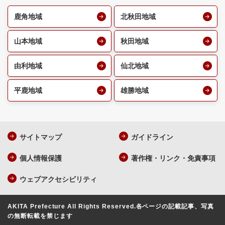
鹿角地域
北秋田地域
山本地域
秋田地域
由利地域
仙北地域
平鹿地域
雄勝地域
サイトマップ
ガイドライン
個人情報保護
著作権・リンク・免責事項
ウェブアクセシビリティ
AKITA Prefecture All Rights Reserved.
各ページの記載記事、写真
の無断転載を禁じます