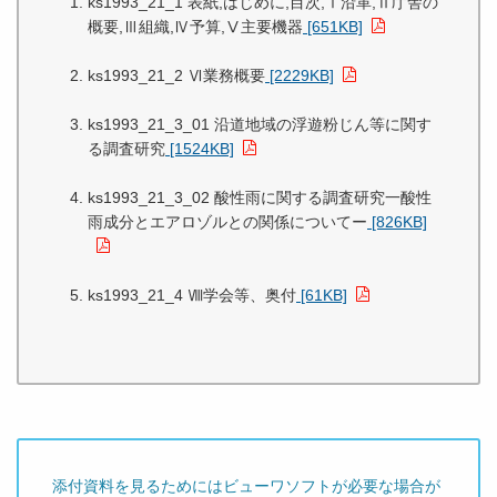
ks1993_21_1 表紙,はじめに,目次,Ⅰ沿革,Ⅱ庁舎の
概要,Ⅲ組織,Ⅳ予算,Ⅴ主要機器
[651KB]
ks1993_21_2 Ⅵ業務概要
[2229KB]
ks1993_21_3_01 沿道地域の浮遊粉じん等に関す
る調査研究
[1524KB]
ks1993_21_3_02 酸性雨に関する調査研究一酸性
雨成分とエアロゾルとの関係についてー
[826KB]
ks1993_21_4 Ⅷ学会等、奥付
[61KB]
添付資料を見るためにはビューワソフトが必要な場合が