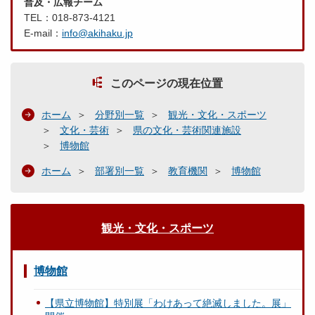
普及・広報チーム
TEL：018-873-4121
E-mail：
info@akihaku.jp
このページの現在位置
ホーム
分野別一覧
観光・文化・スポーツ
文化・芸術
県の文化・芸術関連施設
博物館
ホーム
部署別一覧
教育機関
博物館
観光・文化・スポーツ
博物館
【県立博物館】特別展「わけあって絶滅しました。展」