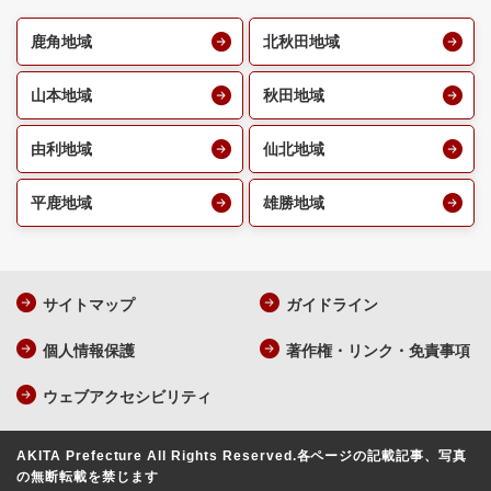
鹿角地域
北秋田地域
山本地域
秋田地域
由利地域
仙北地域
平鹿地域
雄勝地域
サイトマップ
ガイドライン
個人情報保護
著作権・リンク・免責事項
ウェブアクセシビリティ
AKITA Prefecture All Rights Reserved.
各ページの記載記事、写真
の無断転載を禁じます