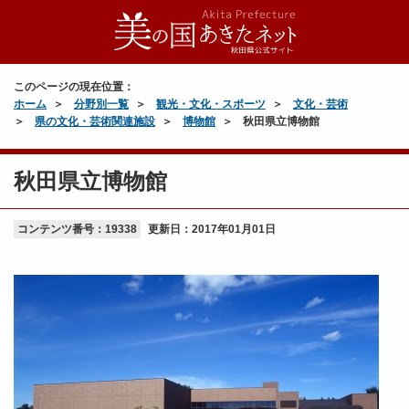
このページの現在位置：
ホーム
分野別一覧
観光・文化・スポーツ
文化・芸術
県の文化・芸術関連施設
博物館
秋田県立博物館
秋田県立博物館
コンテンツ番号：19338
更新日：
2017年01月01日