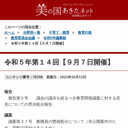
このページの現在位置：
ホーム
分野別一覧
子育て・教育
教育行政
教育委員会会議
令和5年議事録
令和５年第１４回【９月７日開催】
令和５年第１４回【９月７日開催】
コンテンツ番号：76708
更新日：
2023年10月13日
報告
報告第５号 議会の議決を経るべき教育関係議案に対する意
見についての専決処分報告
議案
議案第３７号 教職員の懲戒処分について（非公開案件のた
め、資料の添付はありません。）