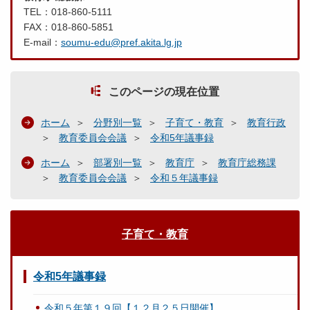
TEL：018-860-5111
FAX：018-860-5851
E-mail：
soumu-edu@pref.akita.lg.jp
このページの現在位置
ホーム
分野別一覧
子育て・教育
教育行政
教育委員会会議
令和5年議事録
ホーム
部署別一覧
教育庁
教育庁総務課
教育委員会会議
令和５年議事録
子育て・教育
令和5年議事録
令和５年第１９回【１２月２５日開催】