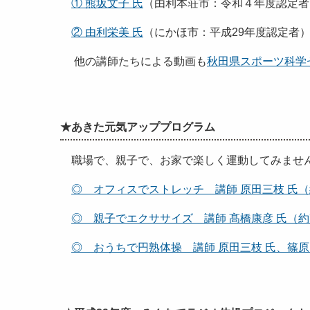
① 熊坂文子 氏
（由利本荘市：令和４年度認定者
② 由利栄美 氏
（にかほ市：平成29年度認定者
他の講師たちによる動画も
秋田県スポーツ科学セ
★あきた元気アッププログラム
職場で、親子で、お家で楽しく運動してみません
◎ オフィスでストレッチ 講師 原田三枝 氏（
◎ 親子でエクササイズ 講師 髙橋康彦 氏（約
◎ おうちで円熟体操 講師 原田三枝 氏、篠原