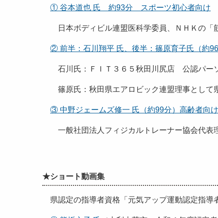
① 谷本道也 氏 約93分 スポーツ初心者向け
日本ボディビル連盟医科学委員、ＮＨＫの「
② 前半：石川翔平 氏、後半：篠原育子氏（約9
石川氏：ＦＩＴ３６５秋田川尻店 公認パーソ
篠原氏：秋田県エアロビック連盟理事として県
③ 中野ジェームズ修一 氏（約99分）高齢者
一般社団法人フィジカルトレーナー協会代表理
★ショート動画集
県認定の指導者資格「元気アップ運動認定指導者