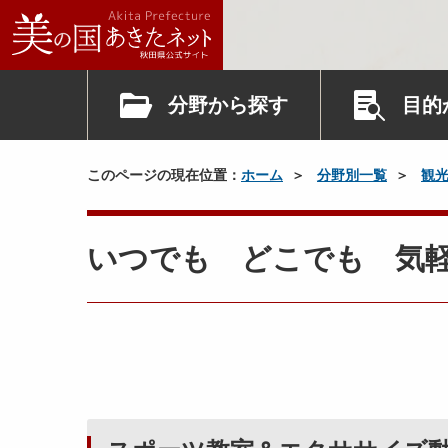
分野から探す
目的
このページの現在位置：
ホーム
分野別一覧
観
いつでも どこでも 気