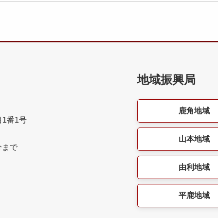
地域振興局
鹿角地域
目1番1号
山本地域
分まで
由利地域
平鹿地域