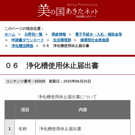
このページの現在位置：
ホーム
分野別一覧
県政情報
電子手続き・入札・補助金等
申請書ダウンロード
生活環境部
循環型社会推進課
浄化槽法関係
０６ 浄化槽使用休止届出書
０６ 浄化槽使用休止届出書
コンテンツ番号：65009
更新日：
2025年06月25日
浄化槽使用休止届出書について
項目
内容
1
名称
浄化槽使用休止届出書