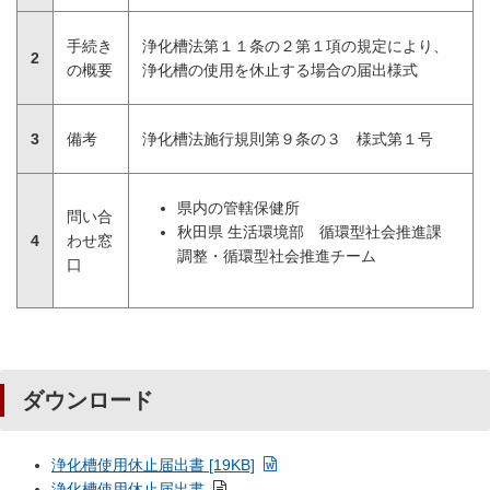
手続き
浄化槽法第１１条の２第１項の規定により、
2
の概要
浄化槽の使用を休止する場合の届出様式
3
備考
浄化槽法施行規則第９条の３ 様式第１号
県内の管轄保健所
問い合
秋田県 生活環境部 循環型社会推進課
4
わせ窓
調整・循環型社会推進チーム
口
ダウンロード
浄化槽使用休止届出書 [19KB]
浄化槽使用休止届出書