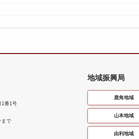
地域振興局
鹿角地域
目1番1号
山本地域
分まで
由利地域