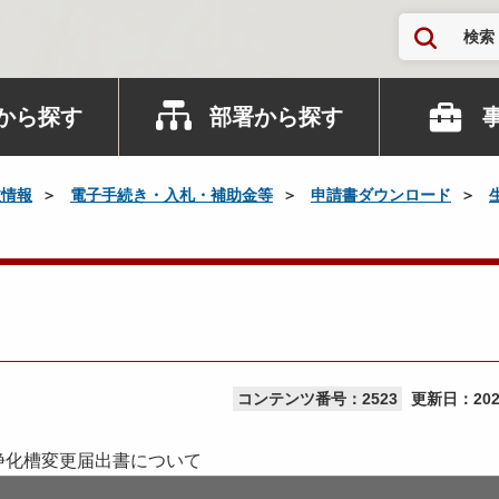
検索
から探す
部署から探す
政情報
電子手続き・入札・補助金等
申請書ダウンロード
コンテンツ番号：2523
更新日：
20
浄化槽変更届出書について