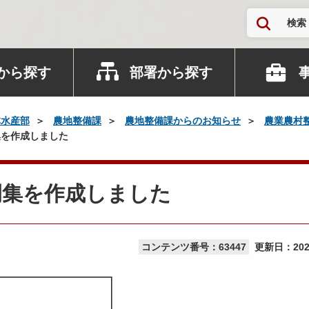
検索
から探す
部署から探す
林水産部
農地整備課
農地整備課からのお知らせ
農業農村
を作成しました
例集を作成しました
コンテンツ番号：63447
更新日：
20