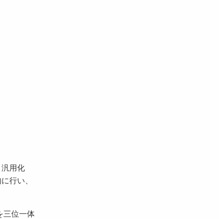
・汎用化
的に行い、
を三位一体