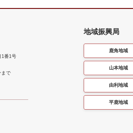
地域振興局
鹿角地域
目1番1号
山本地域
分まで
由利地域
平鹿地域