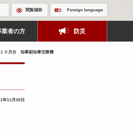
閲覧補助
Foreign language
事業者の方
防災
１０月分 知事副知事交際費
21年11月30日