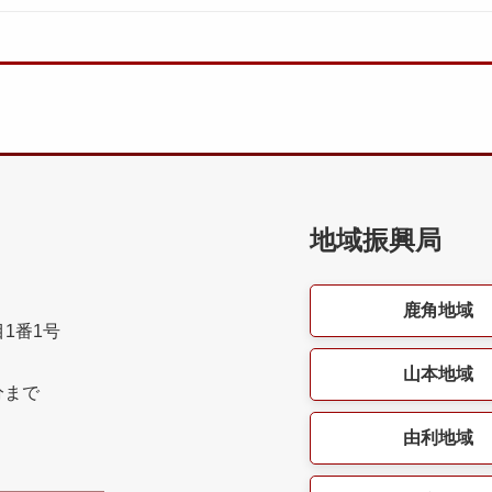
地域振興局
鹿角地域
目1番1号
山本地域
分まで
由利地域