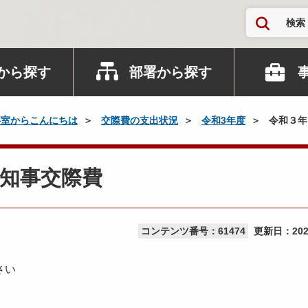
検索
から探す
部署から探す
事室からこんにちは
交際費の支出状況
令和3年度
令和３年
知事交際費
コンテンツ番号：61474
更新日：
20
さい