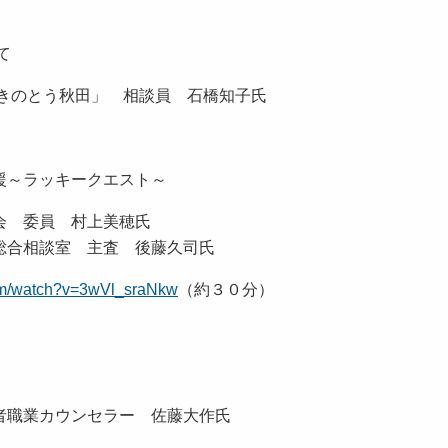
て
のとう秋田」 相談員 石橋知子氏
援～ラッキークエスト～
 委員 村上美穂氏
相談室 主査 後藤久司氏
com/watch?v=3wVl_sraNkw
（約３０分）
職業カウンセラー 佐藤大作氏