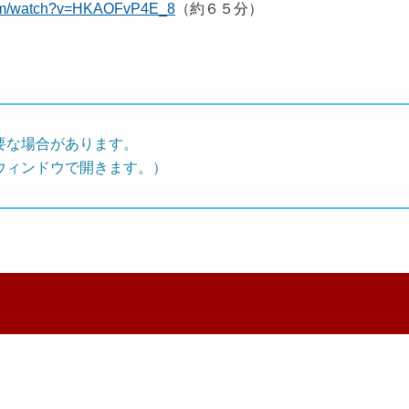
com/watch?v=HKAOFvP4E_8
（約６５分）
要な場合があります。
ウィンドウで開きます。）