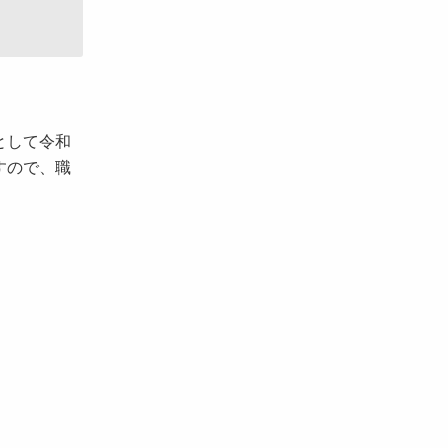
として令和
すので、職