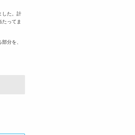
ました。計
当たってま
る部分を、