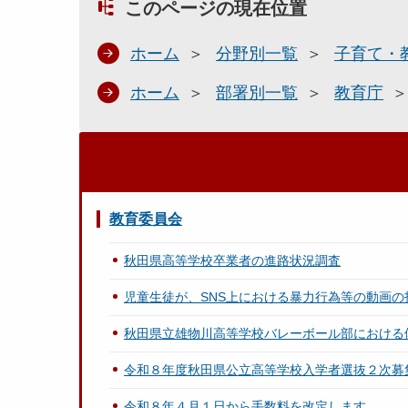
このページの現在位置
ホーム
分野別一覧
子育て・
ホーム
部署別一覧
教育庁
教育委員会
秋田県高等学校卒業者の進路状況調査
児童生徒が、SNS上における暴力行為等の動画
秋田県立雄物川高等学校バレーボール部における
令和８年度秋田県公立高等学校入学者選抜２次募
令和８年４月１日から手数料を改定します