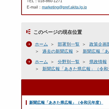
TEL：018-860-1271
E-mail：
marketing@pref.akita.lg.jp
このページの現在位置
ホーム
部署別一覧
政策企画
過去の新聞広報
新聞広報「あ
ホーム
分野別一覧
県政情報
新聞広報「あきた県広報」（令和
新聞広報「あきた県広報」（令和元年度）