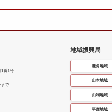
地域振興局
鹿角地域
目1番1号
山本地域
分まで
由利地域
平鹿地域