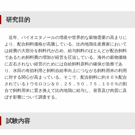
研究目的
近年、バイオエタノールの増産や世界的な穀物需要の高まりに
より、配合飼料価格が高騰している。比内地鶏生産農家において
は経費の大部分を飼料代が占め、給与飼料のほとんどが配合飼料
であるため飼料費の増加が経営を圧迫している。海外の穀物価格
に左右されない経営のためには自給飼料原料の確保が急務であ
り、水田の有効利用と飼料自給率向上につながる飼料用米の利用
に対する関心が高まっている。そこで、配合飼料に約６０％配合
されているトウモロコシを０，２５，５０，７５，１００％の割
合で飼料用米に置き換えて比内地鶏に給与し、発育及び肉質に及
ぼす影響について調査する。
試験内容