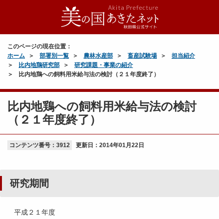
このページの現在位置：
ホーム
部署別一覧
農林水産部
畜産試験場
担当紹介
比内地鶏研究部
研究課題・事業の紹介
比内地鶏への飼料用米給与法の検討（２１年度終了）
比内地鶏への飼料用米給与法の検討
（２１年度終了）
コンテンツ番号：3912
更新日：
2014年01月22日
研究期間
平成２１年度