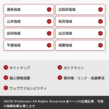
鹿角地域
北秋田地域
山本地域
秋田地域
由利地域
仙北地域
平鹿地域
雄勝地域
サイトマップ
ガイドライン
個人情報保護
著作権・リンク・免責事項
ウェブアクセシビリティ
AKITA Prefecture All Rights Reserved.
各ページの記載記事、写真
の無断転載を禁じます