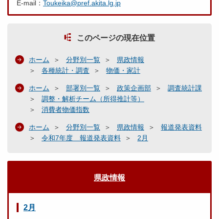
E-mail：
Toukeika@pref.akita.lg.jp
このページの現在位置
ホーム
分野別一覧
県政情報
各種統計・調査
物価・家計
ホーム
部署別一覧
政策企画部
調査統計課
調整・解析チーム（所得推計等）
消費者物価指数
ホーム
分野別一覧
県政情報
報道発表資料
令和7年度 報道発表資料
2月
県政情報
2月