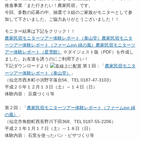
推進事業「また行きたい！農家民宿」です。
今回、多数の応募の中、抽選で３組のご家族がモニターとして参
加して下さいました。ご協力ありがとうございました！！
モニター結果は下記をクリック！！
農家民宿モニターツアー体験レポート（泰山堂）
農家民宿モニタ
ーツアー体験レポート（ファームinn 緑の風）
農家民宿モニターツ
アー体験レポート（星雪館）
※ダイジェスト版（PDF）を作成し
ました。お友達を誘うのにご利用下さい！
下記ダウンロードより
第１回：「
農家民宿モニタ
ーツアー体験レポート（泰山堂）
」
（仙北市西木町小渕野字落合56、TEL 0187-47-3103）
平成２０年１２月１３日（土）～１４日（日）
体験内容： 豆腐づくり等
第２回：「
農家民宿モニターツアー体験レポート（ファームinn 緑
の風）
」
（仙北市角館町西長野川下田368、TEL 0187-55-2206）
平成２１年１月１７日（土）～１８日（日）
体験内容： 石窯を使ったパン・ピザづくり等