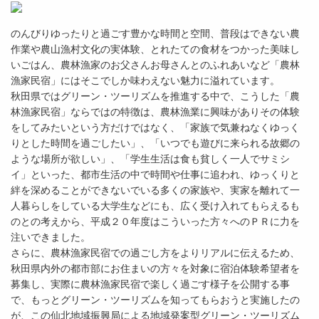
のんびりゆったりと過ごす豊かな時間と空間、普段はできない農
作業や農山漁村文化の実体験、とれたての食材をつかった美味し
いごはん、農林漁家のお父さんお母さんとのふれあいなど「農林
漁家民宿」にはそこでしか味わえない魅力に溢れています。
秋田県ではグリーン・ツーリズムを推進する中で、こうした「農
林漁家民宿」ならではの特徴は、農林漁業に興味がありその体験
をしてみたいという方だけではなく、「家族で気兼ねなくゆっく
りとした時間を過ごしたい」、「いつでも遊びに来られる故郷の
ような場所が欲しい」、「学生生活は食も貧しく一人でサミシ
イ」といった、都市生活の中で時間や仕事に追われ、ゆっくりと
絆を深めることができないでいる多くの家族や、実家を離れて一
人暮らしをしている大学生などにも、広く受け入れてもらえるも
のとの考えから、平成２０年度はこういった方々へのＰＲに力を
注いできました。
さらに、農林漁家民宿での過ごし方をよりリアルに伝えるため、
秋田県内外の都市部にお住まいの方々を対象に宿泊体験希望者を
募集し、実際に農林漁家民宿で楽しく過ごす様子を公開する事
で、もっとグリーン・ツーリズムを知ってもらおうと実施したの
が、この仙北地域振興局による地域発案型グリーン・ツーリズム