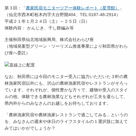
第３回：「
農家民宿モニターツアー体験レポート（星雪館）
」
（仙北市西木町桧木内字大台野開404、TEL 0187-48-2914）
平成２１年１月２４日（土）～２５日（日）
体験内容： かんじき、干し餅編み等
主催秋田県仙北地域振興局、株式会社わらび座
（地域発案型グリーン・ツーリズム推進事業により秋田県がわら
び座へ委託）
なお、秋田県には今回のモニター受入に協力いただいた３軒の農
林漁家民宿以外にも、沢山の農林漁家民宿やレストランがそろっ
ています。それぞれが、個性豊かな方々で、建物や受入のスタイ
ルの他、体験できる農林漁業などもそれぞれが工夫を凝らして、
県内外からのみなさんのお越しをお待ちしております。
「農林漁家民宿や農林漁家レストランで過ごしてみる」というの
を、みなさんの週末や休日のライフスタイルの１選択肢に加えて
みてはいかがでしょうか？