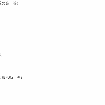
親の会 等）
援
広報活動 等）