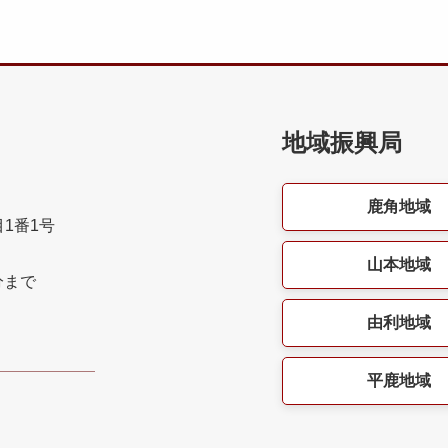
地域振興局
鹿角地域
目1番1号
山本地域
分まで
由利地域
平鹿地域