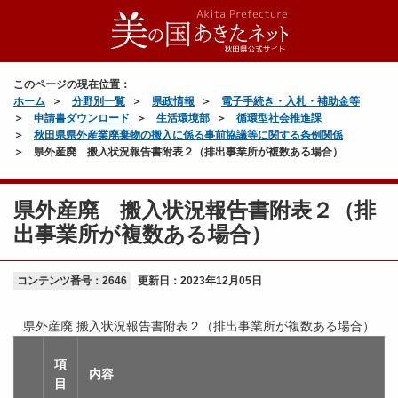
このページの現在位置：
ホーム
分野別一覧
県政情報
電子手続き・入札・補助金等
申請書ダウンロード
生活環境部
循環型社会推進課
秋田県県外産業廃棄物の搬入に係る事前協議等に関する条例関係
県外産廃 搬入状況報告書附表２（排出事業所が複数ある場合）
県外産廃 搬入状況報告書附表２（排
出事業所が複数ある場合）
コンテンツ番号：2646
更新日：
2023年12月05日
県外産廃 搬入状況報告書附表２（排出事業所が複数ある場合）
項
内容
目