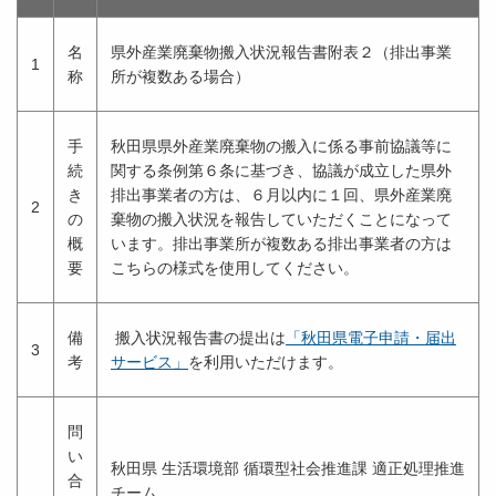
名
県外産業廃棄物搬入状況報告書附表２（排出事業
1
称
所が複数ある場合）
手
秋田県県外産業廃棄物の搬入に係る事前協議等に
続
関する条例第６条に基づき、協議が成立した県外
き
排出事業者の方は、６月以内に１回、県外産業廃
2
の
棄物の搬入状況を報告していただくことになって
概
います。排出事業所が複数ある排出事業者の方は
要
こちらの様式を使用してください。
備
搬入状況報告書の提出は
「秋田県電子申請・届出
3
考
サービス」
を利用いただけます。
問
い
秋田県 生活環境部 循環型社会推進課 適正処理推進
合
チーム