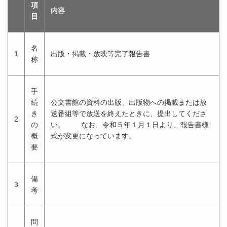
項
内容
目
名
1
出版・掲載・放映等完了報告書
称
手
続
公文書館の資料の出版、出版物への掲載または放
き
送番組等で放送を終えたときに、提出してくださ
2
の
い。 なお、令和５年１月１日より、報告書様
概
式が変更になっています。
要
備
3
考
問