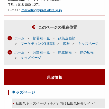
TEL：018-860-1271
E-mail：
marketing@pref.akita.lg.jp
このページの現在位置
ホーム
部署別一覧
政策企画部
マーケティング戦略課
広報
キッズページ
ホーム
分野別一覧
県政情報
県の広報
キッズページ
県政情報
キッズページ
秋田県キッズページ（子ども向け秋田県紹介サイト）