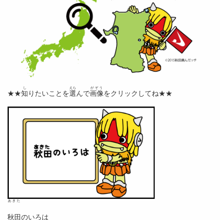
し
えら
がぞう
★★
知
りたいことを
選
んで
画像
をクリックしてね★★
あきた
秋田
のいろは