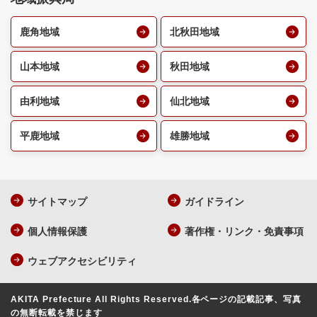
鹿角地域
北秋田地域
山本地域
秋田地域
由利地域
仙北地域
平鹿地域
雄勝地域
サイトマップ
ガイドライン
個人情報保護
著作権・リンク・免責事項
ウェブアクセシビリティ
AKITA Prefecture All Rights Reserved.
各ページの記載記事、写真
の無断転載を禁じます