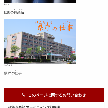
あきた
とくさんひん
秋田
の
特産品
けんちょう
しごと
県庁
の
仕事
このページに関するお問い合わせ
政策企画部 マーケティング戦略課