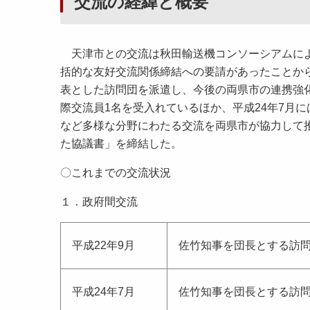
交流の経緯と概要
天津市との交流は秋田輸送機コンソーシアムによ
括的な友好交流関係締結への要請があったことから
表とした訪問団を派遣し、今後の両県市の連携強
際交流員1名を受入れているほか、平成24年7月
など多様な分野にわたる交流を両県市が協力して
た協議書」を締結した。
〇これまでの交流状況
１．政府間交流
平成22年9月
佐竹知事を団長とする訪問
平成24年7月
佐竹知事を団長とする訪問