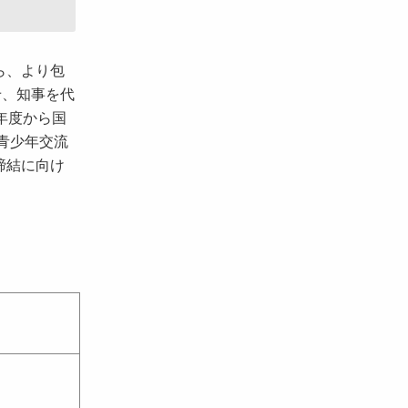
ら、より包
せ、知事を代
年度から国
青少年交流
締結に向け