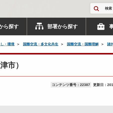
検索
から探す
部署から探す
らし・環境
国際交流・多文化共生
国際交流・国際理解
諸
天津市）
コンテンツ番号：22387
更新日：
20