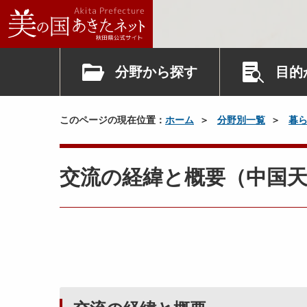
平
成
2
2
分野から探す
目的
年
9
このページの現在位置：
ホーム
分野別一覧
暮
月
交流の経緯と概要（中国