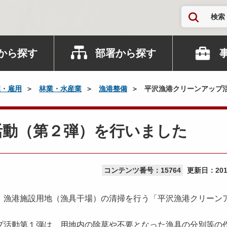
検索
から探す
部署から探す
業・雇用
林業・水産業
漁港整備
平沢漁港クリーンアップ
活動（第２弾）を行いました
コンテンツ番号：15764
更新日：
20
漁港施設用地（漁具干場）の清掃を行う「平沢漁港クリーン
活動第１弾は、用地内の除草や不要となった漁具の分別等の