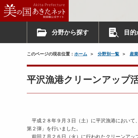
分野から探す
目的
このページの現在位置：
ホーム
分野別一覧
産
平沢漁港クリーンアップ
平成２８年９月３日（土）に平沢漁港において、
第２弾」を行いました。
前回７月２６日（火）に行われたクリーンアップ