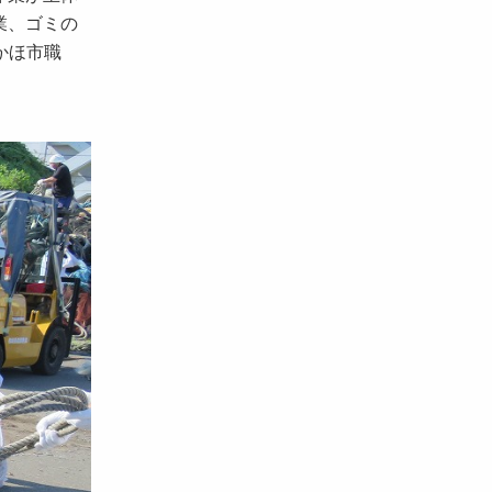
業、ゴミの
かほ市職