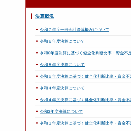
決算概況
令和７年度一般会計決算概況について
令和６年度決算について
令和6年度決算に基づく健全化判断比率・資金不
令和５年度決算について
令和５年度決算に基づく健全化判断比率・資金不
令和４年度決算について
令和４年度決算に基づく健全化判断比率・資金不
令和3年度決算について
令和３年度決算に基づく健全化判断比率・資金不