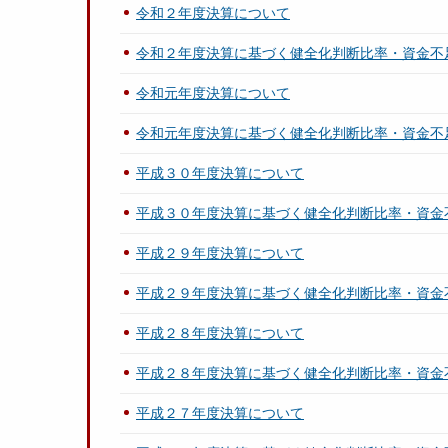
令和２年度決算について
令和２年度決算に基づく健全化判断比率・資金不
令和元年度決算について
令和元年度決算に基づく健全化判断比率・資金不
平成３０年度決算について
平成３０年度決算に基づく健全化判断比率・資金
平成２９年度決算について
平成２９年度決算に基づく健全化判断比率・資金
平成２８年度決算について
平成２８年度決算に基づく健全化判断比率・資金
平成２７年度決算について