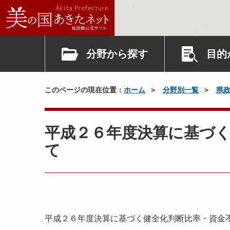
分野から探す
目的
このページの現在位置：
ホーム
分野別一覧
県
平成２６年度決算に基づ
て
平成２６年度決算に基づく健全化判断比率・資金