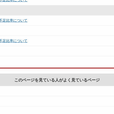
不足比率について
不足比率について
不足比率について
このページを見ている人がよく見ているページ