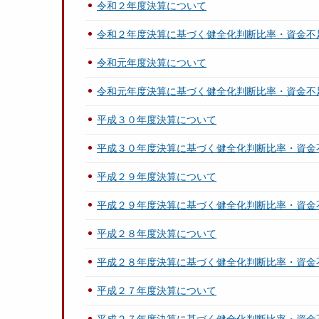
令和２年度決算について
令和２年度決算に基づく健全化判断比率・資金不
令和元年度決算について
令和元年度決算に基づく健全化判断比率・資金不
平成３０年度決算について
平成３０年度決算に基づく健全化判断比率・資金
平成２９年度決算について
平成２９年度決算に基づく健全化判断比率・資金
平成２８年度決算について
平成２８年度決算に基づく健全化判断比率・資金
平成２７年度決算について