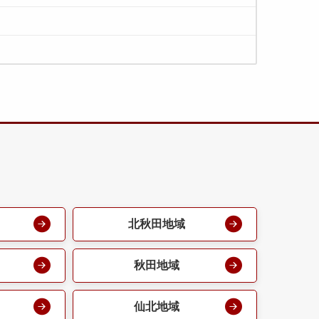
北秋田地域
秋田地域
仙北地域