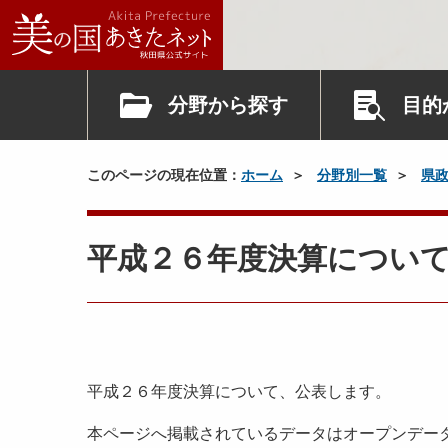
分野から探す
目的
このページの現在位置：
ホーム
分野別一覧
県
平成２６年度決算につい
平成２６年度決算について、公表します。
本ページへ掲載されているデータはオープンデー