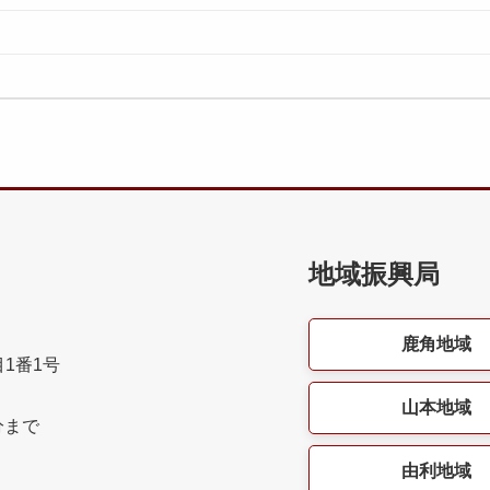
地域振興局
鹿角地域
目1番1号
山本地域
分まで
由利地域