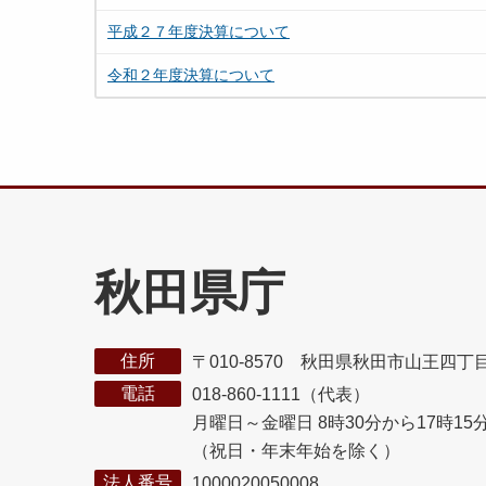
平成２７年度決算について
令和２年度決算について
秋田県庁
住所
〒010-8570 秋田県秋田市山王四丁
電話
018-860-1111（代表）
月曜日～金曜日 8時30分から17時15
（祝日・年末年始を除く）
法人番号
1000020050008