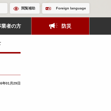
閲覧補助
Foreign language
事業者の方
防災
て
16年01月29日