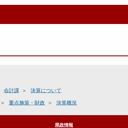
会計課
決算について
重点施策・財政
決算概況
県政情報