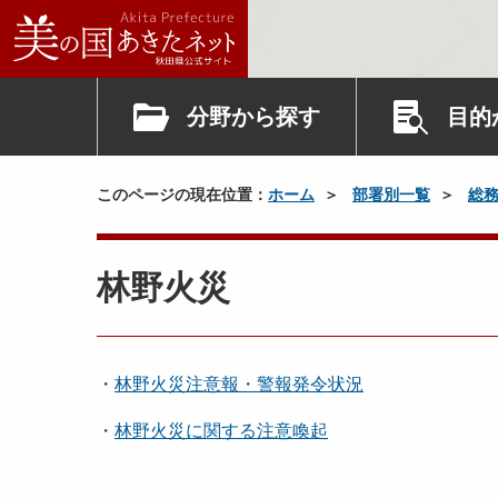
分野から探す
目的
このページの現在位置：
ホーム
部署別一覧
総
林野火災
・
林野火災注意報・警報発令状況
・
林野火災に関する注意喚起