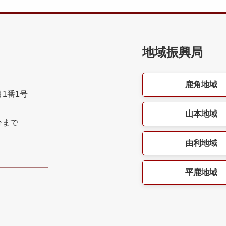
地域振興局
鹿角地域
目1番1号
山本地域
分まで
由利地域
平鹿地域