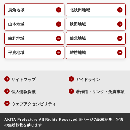
鹿角地域
北秋田地域
山本地域
秋田地域
由利地域
仙北地域
平鹿地域
雄勝地域
サイトマップ
ガイドライン
個人情報保護
著作権・リンク・免責事項
ウェブアクセシビリティ
AKITA Prefecture All Rights Reserved.
各ページの記載記事、写真
の無断転載を禁じます