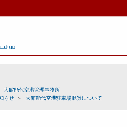
a.lg.jp
大館能代空港管理事務所
知らせ
大館能代空港駐車場混雑について