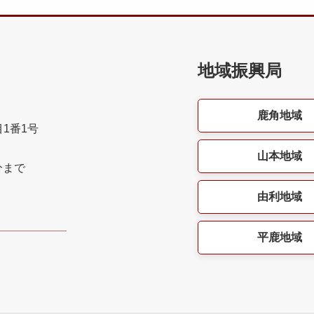
地域振興局
鹿角地域
目1番1号
山本地域
分まで
由利地域
平鹿地域