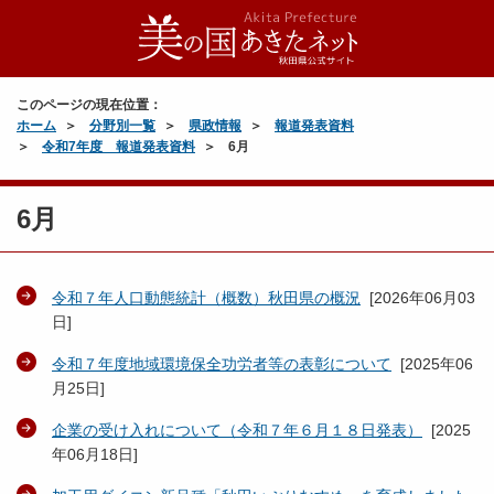
このページの現在位置：
ホーム
分野別一覧
県政情報
報道発表資料
令和7年度 報道発表資料
6月
6月
令和７年人口動態統計（概数）秋田県の概況
[
2026年06月03
日
]
令和７年度地域環境保全功労者等の表彰について
[
2025年06
月25日
]
企業の受け入れについて（令和７年６月１８日発表）
[
2025
年06月18日
]