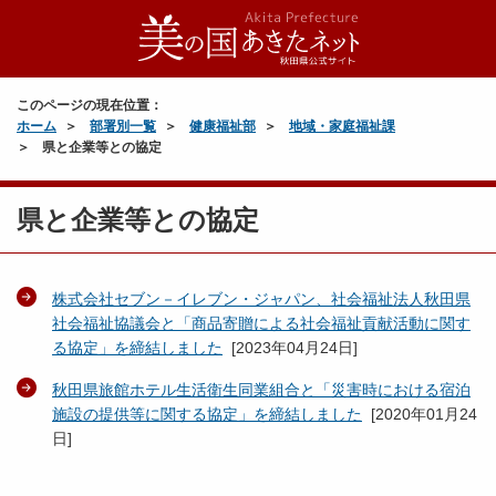
このページの現在位置：
ホーム
部署別一覧
健康福祉部
地域・家庭福祉課
県と企業等との協定
県と企業等との協定
株式会社セブン－イレブン・ジャパン、社会福祉法人秋田県
社会福祉協議会と「商品寄贈による社会福祉貢献活動に関す
る協定」を締結しました
[
2023年04月24日
]
秋田県旅館ホテル生活衛生同業組合と「災害時における宿泊
施設の提供等に関する協定」を締結しました
[
2020年01月24
日
]