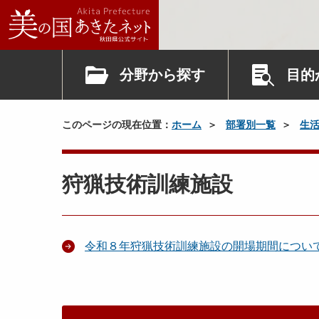
分野から探す
目的
このページの現在位置：
ホーム
部署別一覧
生
狩猟技術訓練施設
令和８年狩猟技術訓練施設の開場期間につい