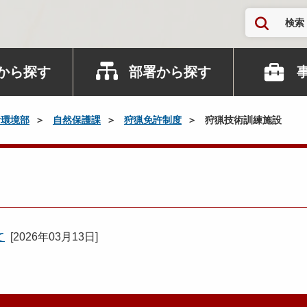
検索
から探す
部署から探す
活環境部
自然保護課
狩猟免許制度
狩猟技術訓練施設
て
[
2026年03月13日
]