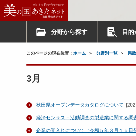
分野から探す
目的
このページの現在位置：
ホーム
分野別一覧
県
3月
秋田県オープンデータカタログについて
[
20
経済センサス－活動調査の製造業に関する調
企業の受入れについて（令和５年３月１５日