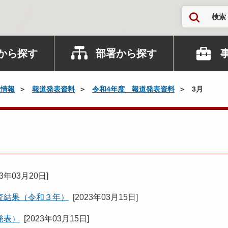
検索
から探す
部署から探す
政情報
報道発表資料
令和4年度 報道発表資料
3月
23年03月20日
]
査結果（令和３年）
[
2023年03月15日
]
発表）
[
2023年03月15日
]