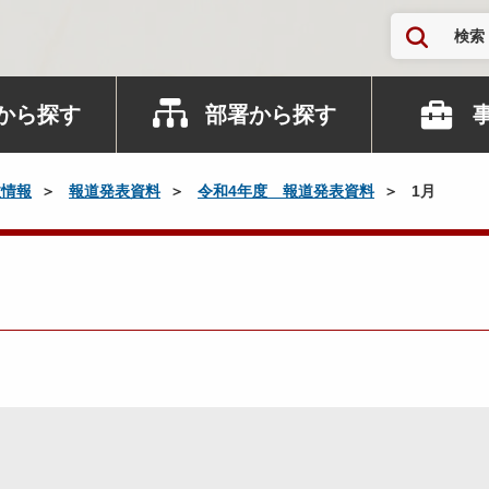
検索
から探す
部署から探す
政情報
報道発表資料
令和4年度 報道発表資料
1月