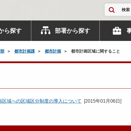
検索
から探す
部署から探す
設部
都市計画課
都市計画
都市計画区域に関すること
と
画区域への区域区分制度の導入について
[
2015年01月06日
]