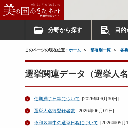
分野から探す
目的
このページの現在位置：
ホーム
部署別一覧
各
選挙関連データ（選挙人
任期満了日等について
[
2026年06月30日
]
選挙人名簿登録者数
[
2026年06月01日
]
令和８年中の選挙日程について
[
2026年05月