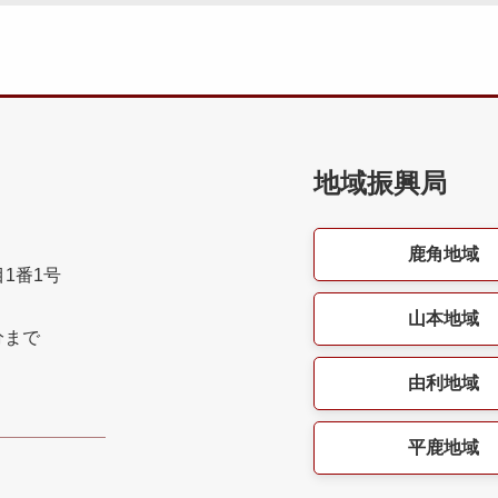
地域振興局
鹿角地域
目1番1号
山本地域
分まで
由利地域
平鹿地域