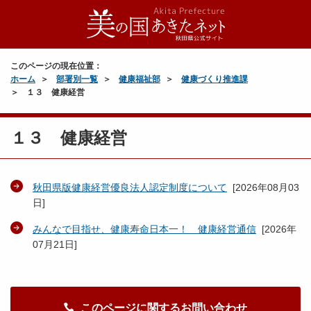
このページの現在位置：
ホーム
部署別一覧
健康福祉部
健康づくり推進課
１３ 健康経営
１３ 健康経営
秋田県版健康経営優良法人認定制度について
[
2026年08月03
日
]
みんなで目指せ、健康寿命日本一！ 健康経営通信
[
2026年
07月21日
]
このページに関するお問い合わせ