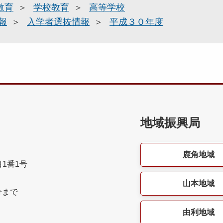
教育
学校教育
高等学校
報
入学者選抜情報
平成３０年度
地域振興局
鹿角地域
目1番1号
山本地域
分まで
由利地域