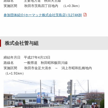
路線名 主要地方道 秋田天王線
実施区間 秋田市茨島四丁目地内 （L=0.3km）
参加団体紹介(ホーマック株式会社茨島店) [1274KB]
株式会社菅与組
締結年月日 平成27年4月13日
路線名 一般県道 秋田昭和飯田川線
実施区間 秋田市金足大清水 ～ 潟上市昭和乱橋地内
（L=1.91km）