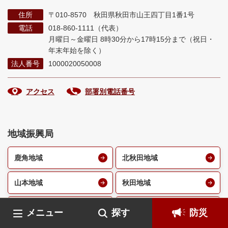
住所
〒010-8570 秋田県秋田市山王四丁目1番1号
電話
018-860-1111（代表）
月曜日～金曜日 8時30分から17時15分まで
（祝日・
年末年始を除く）
法人番号
1000020050008
アクセス
部署別電話番号
地域振興局
鹿角地域
北秋田地域
山本地域
秋田地域
由利地域
仙北地域
メニュー
探す
防災