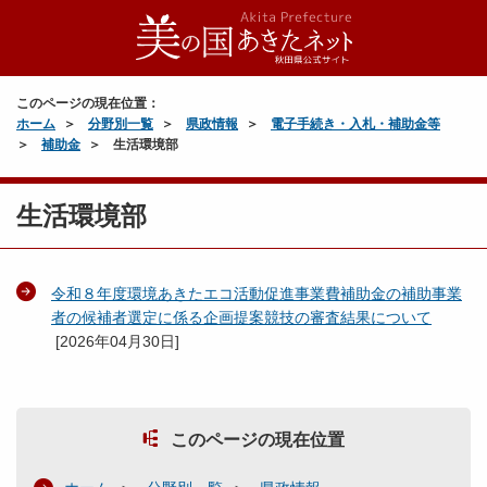
このページの現在位置：
ホーム
分野別一覧
県政情報
電子手続き・入札・補助金等
補助金
生活環境部
生活環境部
令和８年度環境あきたエコ活動促進事業費補助金の補助事業
者の候補者選定に係る企画提案競技の審査結果について
[
2026年04月30日
]
このページの現在位置