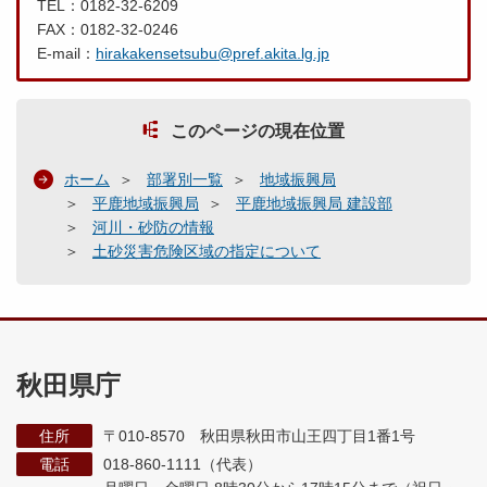
TEL：0182-32-6209
FAX：0182-32-0246
E-mail：
hirakakensetsubu@pref.akita.lg.jp
このページの現在位置
ホーム
部署別一覧
地域振興局
平鹿地域振興局
平鹿地域振興局 建設部
河川・砂防の情報
土砂災害危険区域の指定について
秋田県庁
住所
〒010-8570 秋田県秋田市山王四丁目1番1号
電話
018-860-1111（代表）